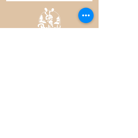
Warenkorb hinzugefügt werden.
Bike Park Bellwald Newsletter - Sign
up here
Register
DOWNLOAD LATEST NEWSLETTERS
© Verein Bike Park