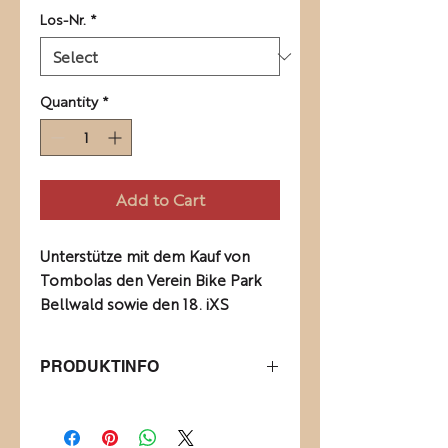
Los-Nr.
*
Quantity
*
Add to Cart
Unterstütze mit dem Kauf von
Tombolas den Verein Bike Park
Bellwald sowie den 18. iXS
Downhill Cup in Bellwald. Es gibt
tolle Preise zu gewinnen.
PRODUKTINFO
Schlussverlosung am Sonntag 04.
Oktober 2026.
Jedes Los muss einzeln in den