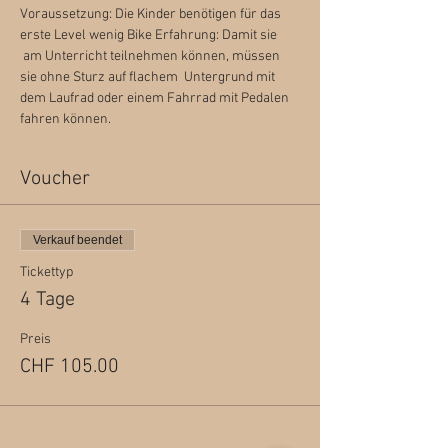
Voraussetzung: Die Kinder benötigen für das 
erste Level wenig Bike Erfahrung: Damit sie 
 am Unterricht teilnehmen können, müssen 
sie ohne Sturz auf flachem  Untergrund mit 
dem Laufrad oder einem Fahrrad mit Pedalen 
fahren können.
Voucher
Verkauf beendet
Tickettyp
4 Tage
Preis
CHF 105.00