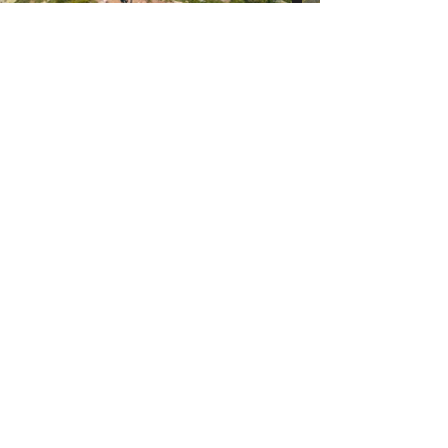
Bike Park Bellwald Newsletter - hier
anmelden
Anmelden
DOWNLOAD LETZTE NEWSLETTER