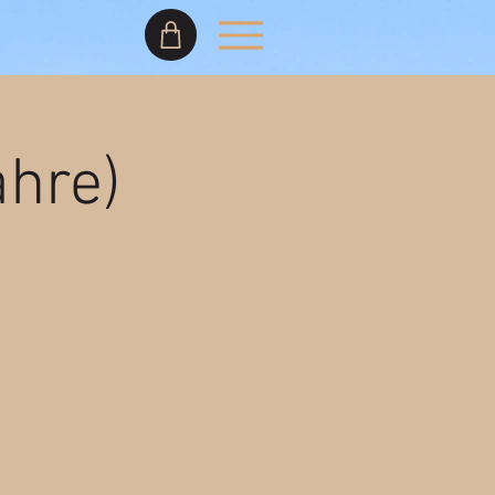
ahre)