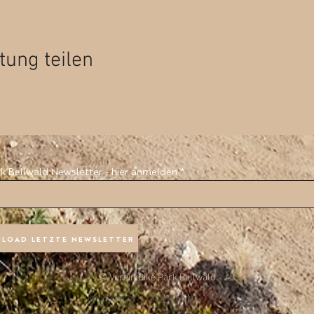
tung teilen
rk Bellwald Newsletter - hier anmelden
LOAD LETZTE NEWSLETTER
© Verein Bike Park Bellwald
Impressum
Datenschutz
AGB