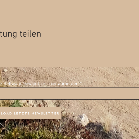
tung teilen
rk Bellwald Newsletter - hier anmelden
LOAD LETZTE NEWSLETTER
© Verein Bike Park Bellwald