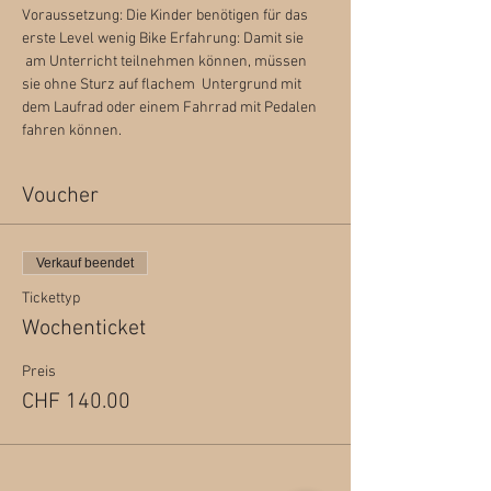
Voraussetzung: Die Kinder benötigen für das 
erste Level wenig Bike Erfahrung: Damit sie 
 am Unterricht teilnehmen können, müssen 
sie ohne Sturz auf flachem  Untergrund mit 
dem Laufrad oder einem Fahrrad mit Pedalen 
fahren können.
Voucher
Verkauf beendet
Tickettyp
Wochenticket
Preis
CHF 140.00